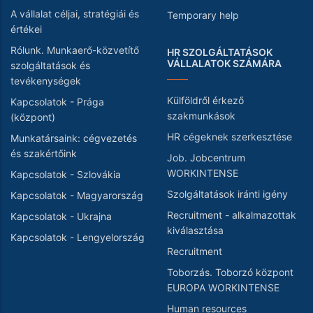
A vállalat céljai, stratégiái és
Temporary help
értékei
Rólunk. Munkaerő-közvetítő
HR SZOLGÁLTATÁSOK
VÁLLALATOK SZÁMÁRA
szolgáltatások és
tevékenységek
Külföldről érkező
Kapcsolatok - Prága
szakmunkások
(központ)
HR cégeknek szerkesztése
Munkatársaink: cégvezetés
és szakértőink
Job. Jobcentrum
WORKINTENSE
Kapcsolatok - Szlovákia
Szolgáltatások iránti igény
Kapcsolatok - Magyarország
Recruitment - alkalmazottak
Kapcsolatok - Ukrajna
kiválasztása
Kapcsolatok - Lengyelország
Recruitment
Toborzás. Toborzó központ
EUROPA WORKINTENSE
Human resources