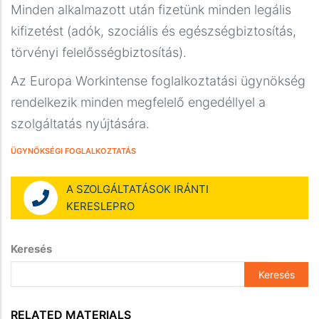
Minden alkalmazott után fizetünk minden legális
kifizetést (adók, szociális és egészségbiztosítás,
törvényi felelősségbiztosítás).
Az Europa Workintense foglalkoztatási ügynökség
rendelkezik minden megfelelő engedéllyel a
szolgáltatás nyújtására.
ÜGYNÖKSÉGI FOGLALKOZTATÁS
A SZOLGÁLTATÁSOK IRÁNTI
KERESLEPRO
Keresés
RELATED MATERIALS