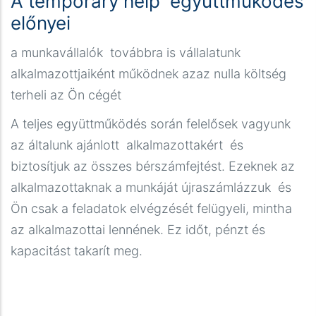
A temporary help együttműködés
előnyei
a munkavállalók továbbra is vállalatunk
alkalmazottjaiként működnek azaz nulla költség
terheli az Ön cégét
A agilidade no acesso ao entretenimento é uma
A teljes együttműködés során felelősek vagyunk
das maiores tendências do iGaming moderno,
az általunk ajánlott alkalmazottakért és
permitindo que a diversão comece em poucos
biztosítjuk az összes bérszámfejtést. Ezeknek az
segundos. Muitos utilizadores preferem registar-
alkalmazottaknak a munkáját újraszámlázzuk és
se em
casinos sem KYC inicial
, onde o processo
Ön csak a feladatok elvégzését felügyeli, mintha
de envio de documentos é simplificado ou adiado,
az alkalmazottai lennének. Ez időt, pénzt és
facilitando o depósito e o jogo imediato. Esta
kapacitást takarít meg.
flexibilidade tecnológica reduz as barreiras
burocráticas e atrai quem valoriza a privacidade e
a fluidez na navegação. Explore as plataformas