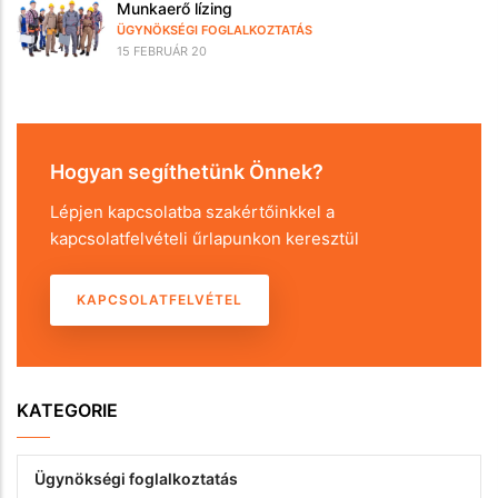
Munkaerő lízing
ÜGYNÖKSÉGI FOGLALKOZTATÁS
15 FEBRUÁR 20
Hogyan segíthetünk Önnek?
Lépjen kapcsolatba szakértőinkkel a
kapcsolatfelvételi űrlapunkon keresztül
KAPCSOLATFELVÉTEL
KATEGORIE
Ügynökségi foglalkoztatás