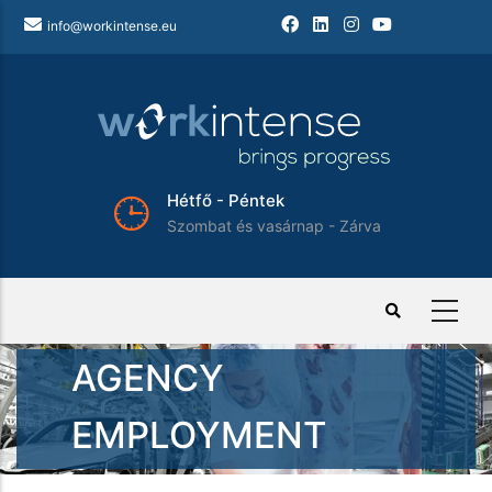
Ugrás
info@workintense.eu
a
tartalomra
Hétfő - Péntek
Szombat és vasárnap - Zárva
AGENCY
EMPLOYMENT