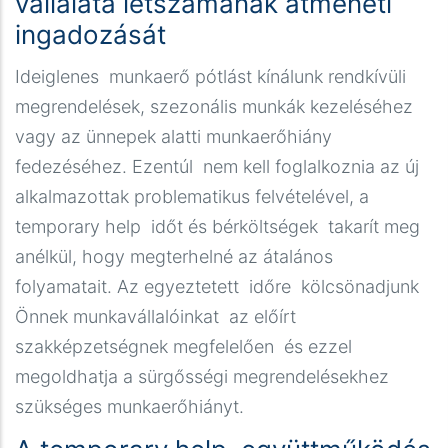
vállalata létszámának átmeneti
ingadozását
Ideiglenes munkaerő pótlást kínálunk rendkívüli
megrendelések, szezonális munkák kezeléséhez
vagy az ünnepek alatti munkaerőhiány
fedezéséhez. Ezentúl nem kell foglalkoznia az új
alkalmazottak problematikus felvételével, a
temporary help időt és bérköltségek takarít meg
anélkül, hogy megterhelné az átalános
folyamatait. Az egyeztetett időre kölcsönadjunk
Önnek munkavállalóinkat az előírt
szakképzetségnek megfelelően és ezzel
megoldhatja a sürgősségi megrendelésekhez
szükséges munkaerőhiányt.