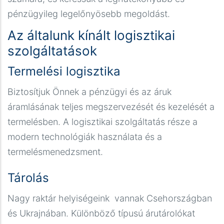
pénzügyileg legelőnyösebb megoldást.
Az általunk kínált logisztikai
szolgáltatások
Termelési logisztika
Biztosítjuk Önnek a pénzügyi és az áruk
áramlásának teljes megszervezését és kezelését a
termelésben. A logisztikai szolgáltatás része a
modern technológiák használata és a
termelésmenedzsment.
Для отримання грошей на нашому сайті
Tárolás
https://creditprofit.net.ua/bez-zastavy-ta-
Nagy raktár helyiségeink vannak Csehországban
poruchyteliv/
вам не знадобляться цінні папери
és Ukrajnában. Különböző típusú árutárolókat
чи майно. Ми будуємо відносини з клієнтами на