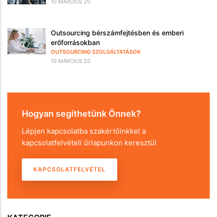
10 MÁRCIUS 20
Outsourcing bérszámfejtésben és emberi
erőforrásokban
OUTSOURCING SZOLGÁLTATÁSOK
10 MÁRCIUS 20
Hogyan segíthetünk Önnek?
Lépjen kapcsolatba szakértőinkkel a
kapcsolatfelvételi űrlapunkon keresztül
KAPCSOLATFELVÉTEL