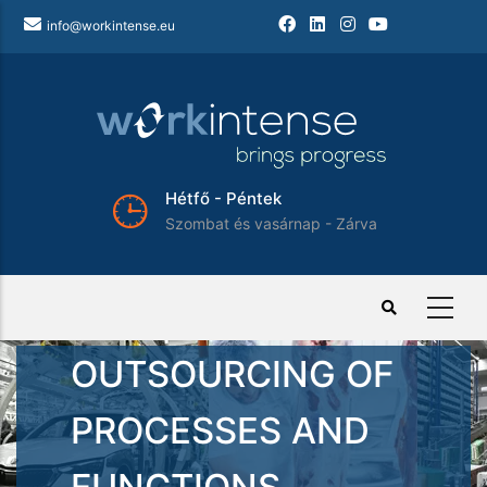
Ugrás
info@workintense.eu
a
tartalomra
Hétfő - Péntek
Szombat és vasárnap - Zárva
OUTSOURCING OF
PROCESSES AND