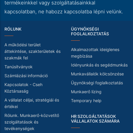
termékeinkkel vagy szolgáltatásainkkal
kapcsolatban, ne habozz kapcsolatba lépni velünk.
RÓLUNK
ÜGYNÖKSÉGI
FOGLALKOZTATÁS
A működési terület
Alkalmazottak ideiglenes
áttekintése, szakterületek és
megbízása
szakmák fel
Idényunkás és segédmunkás
Tanúsítványok
Munkavállalók kölcsönzése
Számlázási információ
Ügynökségi foglalkoztatás
Kapcsolatok - Cseh
Köztársaság
Munkaerő lízing
A vállalat céljai, stratégiái és
Temporary help
értékei
Rólunk. Munkaerő-közvetítő
HR SZOLGÁLTATÁSOK
VÁLLALATOK SZÁMÁRA
szolgáltatások és
tevékenységek