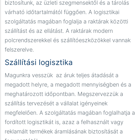
biztosítunk, az üzleti szegmensektől és a tárolás
основі довіри, тому видаємо кошти без застави
várható időtartalmától függően. A logisztikai
та додаткового залучення третіх осіб. Це
szolgáltatás magában foglalja a raktárak közötti
значно знижує психологічний тиск та спрощує
szállítást és az ellátást. A raktárak modern
юридичну сторону питання. Ви залишаєтесь
polcrendszerekkel és szállítóeszközökkel vannak
повноправним господарем свого майна,
felszerelve.
отримуючи при цьому необхідну суму для
вирішення тимчасових труднощів на прозорих
Szállítási logisztika
та зрозумілих умовах.
Magunkra vesszük az áruk teljes átadását a
megadott helyre, a megadott mennyiségben és a
meghatározott időpontban. Megszervezzük a
szállítás tervezését a vállalat igényeinek
megfelelően. A szolgáltatás magában foglalhatja a
fordított logisztikát is, azaz a felhasznált vagy
reklamált termékek áramlásának biztosítását a