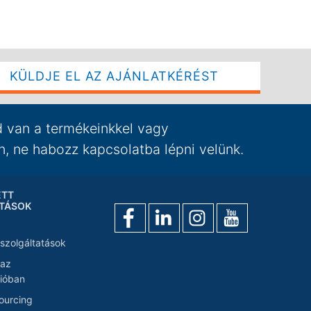
KÜLDJE EL AZ AJÁNLATKÉRÉST
 van a termékeinkkel vagy
n, ne habozz kapcsolatba lépni velünk.
ETT
TÁSOK
szolgáltatások
 az
cióban
sourcing