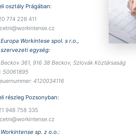
li osztály Prágában:
420 774 228 411
ucetni@workintense.cz
Europa Workintese spol. s r.o.,
szervezeti egység:
Beckov 361, 916 38 Beckov, Szlovák Köztársaság
: 50061895
teuernummer: 4120034116
li részleg Pozsonyban:
421 948 758 335
ucetni@workintense.cz
Workintense sp. z o.o.: