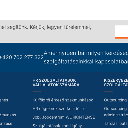
l segítünk. Kérjük, legyen türelemmel,
Amennyiben bármilyen kérdésed
+420 702 277 322
szolgáltatásainkkal kapcsolatba
HR SZOLGÁLTATÁSOK
KISZERVEZ
VÁLLALATOK SZÁMÁRA
SZOLGÁLTA
lenes
Külföldről érkező szakmunkások
Outsourcing 
HR cégeknek szerkesztése
Outsourcing
édmunkás
adminisztrá
Job. Jobcentrum WORKINTENSE
önzése
Tárolási out
Szolgáltatások iránti igény