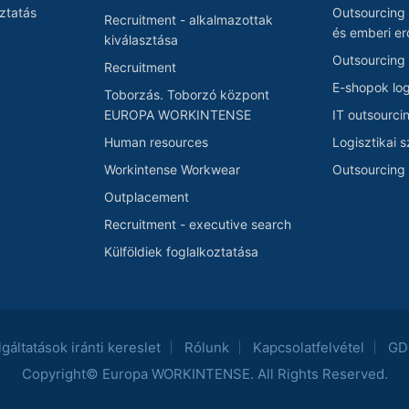
ztatás
Outsourcing
Recruitment - alkalmazottak
és emberi er
kiválasztása
Outsourcing
Recruitment
E-shopok log
Toborzás. Toborzó központ
EUROPA WORKINTENSE
IT outsourci
Human resources
Logisztikai 
Workintense Workwear
Outsourcing 
Outplacement
Recruitment - executive search
Külföldiek foglalkoztatása
gáltatások iránti kereslet
Rólunk
Kapcsolatfelvétel
GD
Copyright© Europa WORKINTENSE. All Rights Reserved.