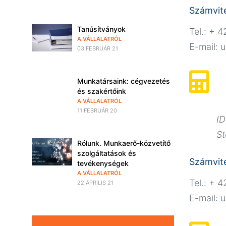
Számvite
Tanúsítványok
Tel.: + 
A VÁLLALATRÓL
E-mail: 
03 FEBRUÁR 21
Munkatársaink: cégvezetés
és szakértőink
A VÁLLALATRÓL
11 FEBRUÁR 20
ID
S
Rólunk. Munkaerő-közvetítő
szolgáltatások és
Számvite
tevékenységek
A VÁLLALATRÓL
Tel.: + 
22 ÁPRILIS 21
E-mail: 