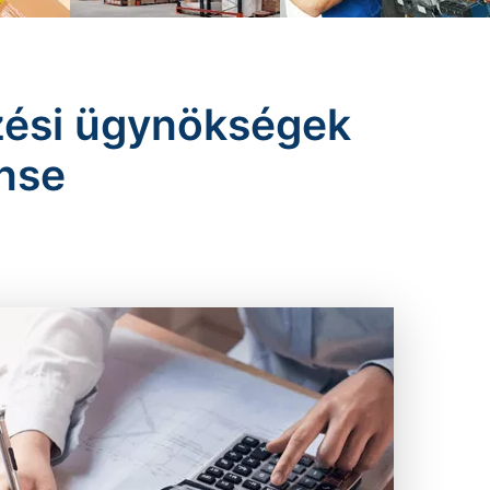
ezési ügynökségek
nse