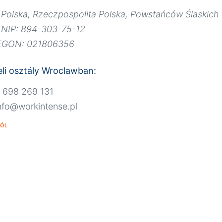
Polska, Rzeczpospolita Polska, Powstańców Ślaskich
NIP: 894-303-75-12
EGON: 021806356
li osztály Wroclawban:
8 698 269 131
info@workintense.pl
RÓL