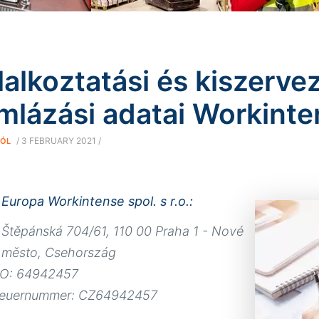
lalkoztatási és kiszerv
mlázási adatai Workinte
/
3 FEBRUARY 2021
/
RÓL
Europa Workintense spol. s r.o.:
Štěpánská 704/61, 110 00 Praha 1 - Nové
město, Csehország
ČO: 64942457
teuernummer: CZ64942457