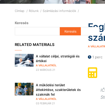
Morzsa
Címlap
Rólunk
Számlázási információk
Keresés
Fog
szá
RELATED MATERIALS
A VÁLLALAT
A vállalat céljai, stratégiái és
1 perc
értékei
A VÁLLALATRÓL
22 MÁRCIUS 21
A működési terület
áttekintése, szakterületek és
I
szakmák fel
S
A VÁLLALATRÓL
03 FEBRUÁR 21