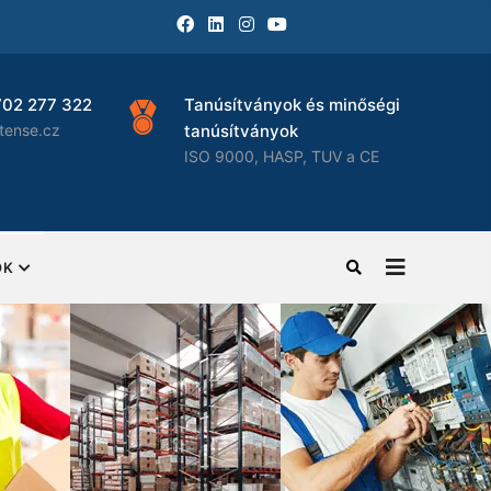
702 277 322
Tanúsítványok és minőségi
tense.cz
tanúsítványok
ISO 9000, HASP, TUV a CE
OK