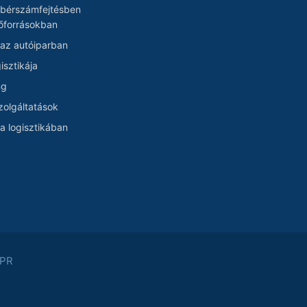
 bérszámfejtésben
őforrásokban
 az autóiparban
isztikája
ng
szolgáltatások
a logisztikában
PR