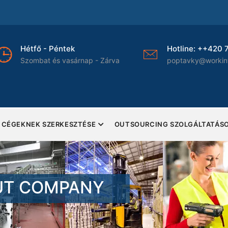
Hétfő - Péntek
Hotline: ++420 
Szombat és vasárnap - Zárva
poptavky@workin
 CÉGEKNEK SZERKESZTÉSE
OUTSOURCING SZOLGÁLTATÁS
UT COMPANY