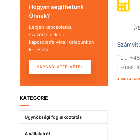
Hogyan segíthetünk
Önnek?
Lépjen kapcsolatba
R
szakértőinkkel a
kapcsolatfelvételi űrlapunkon
Számvite
keresztül
Tel.: +4
E-mail: 
KAPCSOLATFELVÉTEL
A VÁLLALAT
KATEGORIE
Ügynökségi foglalkoztatás
A vállalatról