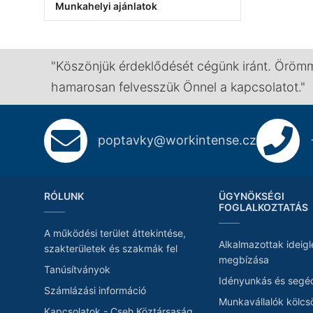
Munkahelyi ajánlatok
"Köszönjük érdeklődését cégünk iránt. Örömme
hamarosan felvesszük Önnel a kapcsolatot."
poptavky@workintense.cz
RÓLUNK
ÜGYNÖKSÉGI
FOGLALKOZTATÁS
A működési terület áttekintése,
Alkalmazottak ideig
szakterületek és szakmák fel
megbízása
Tanúsítványok
Idényunkás és seg
Számlázási információ
Munkavállalók kölcs
Kapcsolatok - Cseh Köztársaság