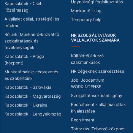
Ügynökségi foglalkoztatás
Kapcsolatok - Cseh
Köztársaság
Munkaerő lízing
A vállalat céljai, stratégiái és
Temporary help
értékei
Rólunk. Munkaerő-közvetítő
HR SZOLGÁLTATÁSOK
VÁLLALATOK SZÁMÁRA
szolgáltatások és
tevékenységek
Külföldről érkező
Kapcsolatok - Prága
szakmunkások
(központ)
HR cégeknek szerkesztése
Munkatársaink: cégvezetés
és szakértőink
Job. Jobcentrum
WORKINTENSE
Kapcsolatok - Szlovákia
Szolgáltatások iránti igény
Kapcsolatok - Magyarország
Recruitment - alkalmazottak
Kapcsolatok - Ukrajna
kiválasztása
Kapcsolatok - Lengyelország
Recruitment
Toborzás. Toborzó központ