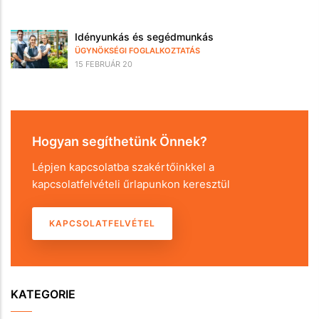
Idényunkás és segédmunkás
ÜGYNÖKSÉGI FOGLALKOZTATÁS
15 FEBRUÁR 20
Hogyan segíthetünk Önnek?
Lépjen kapcsolatba szakértőinkkel a
kapcsolatfelvételi űrlapunkon keresztül
KAPCSOLATFELVÉTEL
KATEGORIE