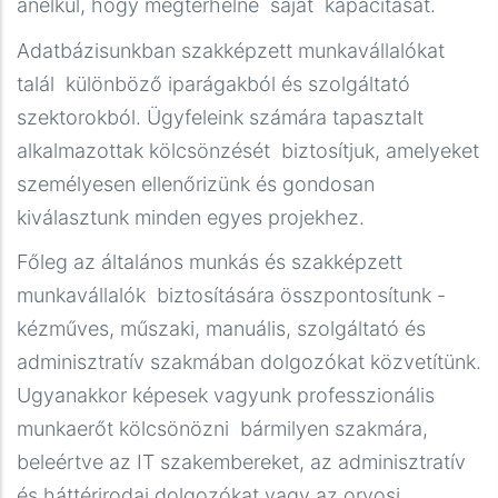
anélkül, hogy megterhelné saját kapacitását.
Maximizar el capital inicial es la meta de cualquier
Adatbázisunkban szakképzett munkavállalókat
estratega de juegos de azar, y para ello es vital
talál különböző iparágakból és szolgáltató
aprovechar las mejores
promociones de
szektorokból. Ügyfeleink számára tapasztalt
bienvenida en casinos
actuales. Estas ofertas
alkalmazottak kölcsönzését biztosítjuk, amelyeket
pueden incluir desde duplicar tu primer depósito
személyesen ellenőrizünk és gondosan
hasta paquetes de giros gratuitos en las
kiválasztunk minden egyes projekhez.
tragamonedas más populares del momento. Es
Főleg az általános munkás és szakképzett
fundamental analizar los términos de cada bono
munkavállalók biztosítására összpontosítunk -
para elegir aquel que se adapte mejor a tu estilo
kézműves, műszaki, manuális, szolgáltató és
de apuesta y presupuesto. Un buen bono de
adminisztratív szakmában dolgozókat közvetítünk.
entrada no solo extiende tu tiempo de juego, sino
Ugyanakkor képesek vagyunk professzionális
que aumenta significativamente tus posibilidades
munkaerőt kölcsönözni bármilyen szakmára,
de obtener una victoria importante desde el primer
beleértve az IT szakembereket, az adminisztratív
día.
és háttérirodai dolgozókat vagy az orvosi