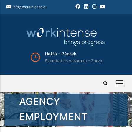
Ugrás
info@workintense.eu
a
tartalomra
Hétfő - Péntek
Szombat és vasárnap - Zárva
AGENCY
EMPLOYMENT