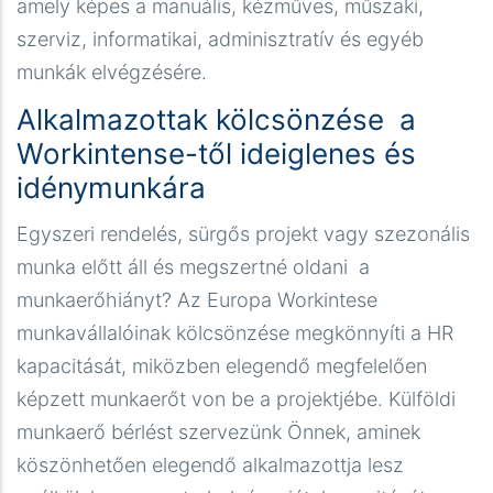
amely képes a manuális, kézműves, műszaki,
szerviz, informatikai, adminisztratív és egyéb
munkák elvégzésére.
Alkalmazottak kölcsönzése a
Workintense-től ideiglenes és
idénymunkára
Egyszeri rendelés, sürgős projekt vagy szezonális
munka előtt áll és megszertné oldani a
munkaerőhiányt? Az Europa Workintese
munkavállalóinak kölcsönzése megkönnyíti a HR
kapacitását, miközben elegendő megfelelően
képzett munkaerőt von be a projektjébe. Külföldi
munkaerő bérlést szervezünk Önnek, aminek
köszönhetően elegendő alkalmazottja lesz