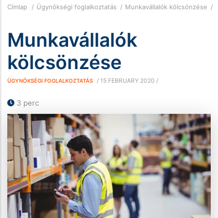
Morzsa
Címlap
Ügynökségi foglalkoztatás
Munkavállalók kölcsönzése
Munkavállalók
kölcsönzése
/
15 FEBRUARY 2020
/
ÜGYNÖKSÉGI FOGLALKOZTATÁS
3 perc