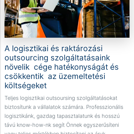
A logisztikai és raktározási
outsourcing szolgáltatásaink
növelik cége hatékonyságát és
csökkentik az üzemeltetési
költségeket
Teljes logisztikai outsoursing szolgáltatásokat
biztosítunk a vállalatok számára. Professzionális
logisztikánk, gazdag tapasztalatunk és hosszú
távú know-how-nk segít Önnek egyszerűsíteni
vagy teljes mértékben biztosítani az áruk