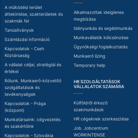
A működési terület
Alkalmazottak ideiglenes
áttekintése, szakterületek és
megbízása
szakmák fel
Idényunkás és segédmunkás
Tanúsítványok
Munkavállalók kölcsönzése
Számlázási információ
Ügynökségi foglalkoztatás
Kapcsolatok - Cseh
Köztársaság
Munkaerő lízing
A vállalat céljai, stratégiái és
Temporary help
értékei
Rólunk. Munkaerő-közvetítő
HR SZOLGÁLTATÁSOK
VÁLLALATOK SZÁMÁRA
szolgáltatások és
tevékenységek
Külföldről érkező
Kapcsolatok - Prága
szakmunkások
(központ)
HR cégeknek szerkesztése
Munkatársaink: cégvezetés
és szakértőink
Job. Jobcentrum
WORKINTENSE
Kapcsolatok - Szlovákia