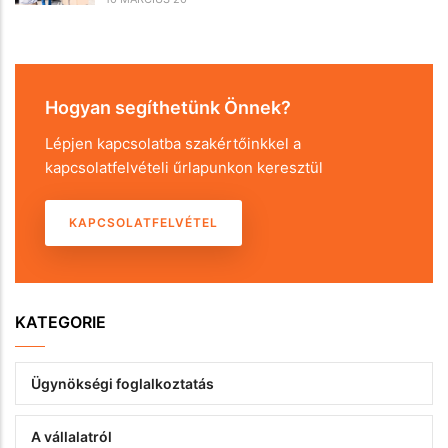
Hogyan segíthetünk Önnek?
Lépjen kapcsolatba szakértőinkkel a
kapcsolatfelvételi űrlapunkon keresztül
KAPCSOLATFELVÉTEL
KATEGORIE
Ügynökségi foglalkoztatás
A vállalatról